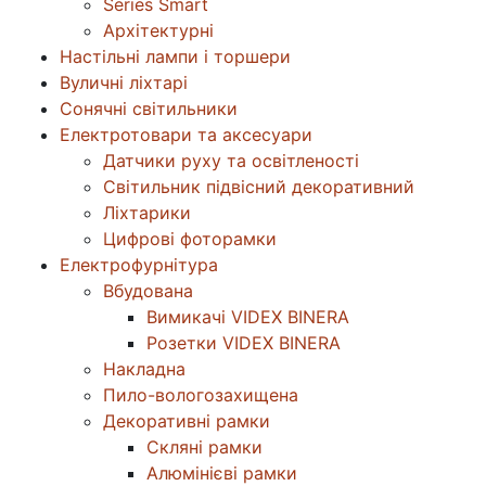
Series Smart
Архітектурні
Настільні лампи і торшери
Вуличні ліхтарі
Сонячні світильники
Електротовари та аксесуари
Датчики руху та освітленості
Світильник підвісний декоративний
Ліхтарики
Цифрові фоторамки
Електрофурнітура
Вбудована
Вимикачі VIDEX BINERA
Розетки VIDEX BINERA
Накладна
Пило-вологозахищена
Декоративні рамки
Скляні рамки
Алюмінієві рамки