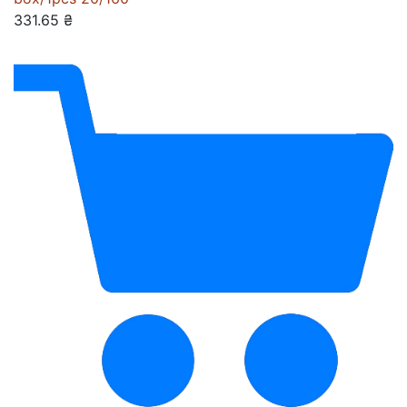
331.65 ₴