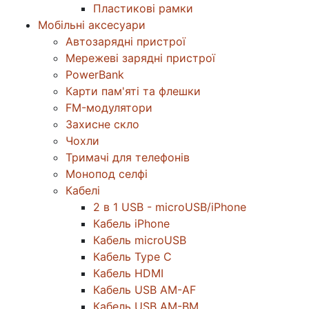
Пластикові рамки
Мобільні аксесуари
Автозарядні пристрої
Мережеві зарядні пристрої
PowerBank
Карти пам'яті та флешки
FM-модулятори
Захисне скло
Чохли
Тримачі для телефонів
Монопод селфі
Кабелі
2 в 1 USB - microUSB/iPhone
Кабель iPhone
Кабель microUSB
Кабель Type C
Кабель HDMI
Кабель USB AM-AF
Кабель USB AM-BM