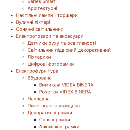
Series Smart
Архітектурні
Настільні лампи і торшери
Вуличні ліхтарі
Сонячні світильники
Електротовари та аксесуари
Датчики руху та освітленості
Світильник підвісний декоративний
Ліхтарики
Цифрові фоторамки
Електрофурнітура
Вбудована
Вимикачі VIDEX BINERA
Розетки VIDEX BINERA
Накладна
Пило-вологозахищена
Декоративні рамки
Скляні рамки
Алюмінієві рамки