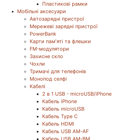
Пластикові рамки
Мобільні аксесуари
Автозарядні пристрої
Мережеві зарядні пристрої
PowerBank
Карти пам'яті та флешки
FM-модулятори
Захисне скло
Чохли
Тримачі для телефонів
Монопод селфі
Кабелі
2 в 1 USB - microUSB/iPhone
Кабель iPhone
Кабель microUSB
Кабель Type C
Кабель HDMI
Кабель USB AM-AF
Кабель USB AM-BM