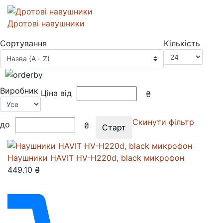
Дротові навушники
Сортування
Кількість
Виробник
Ціна від
₴
Скинути фільтр
до
₴
Наушники HAVIT HV-H220d, black микрофон
449.10 ₴