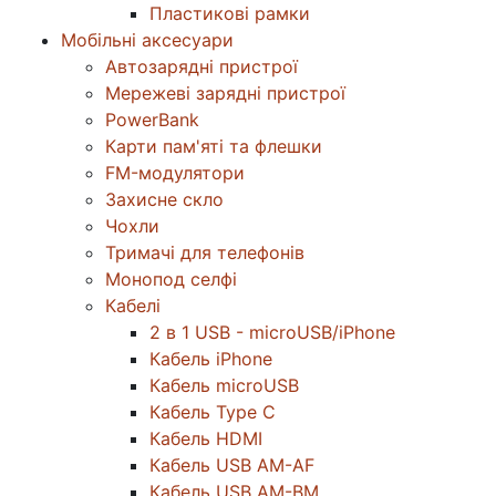
Пластикові рамки
Мобільні аксесуари
Автозарядні пристрої
Мережеві зарядні пристрої
PowerBank
Карти пам'яті та флешки
FM-модулятори
Захисне скло
Чохли
Тримачі для телефонів
Монопод селфі
Кабелі
2 в 1 USB - microUSB/iPhone
Кабель iPhone
Кабель microUSB
Кабель Type C
Кабель HDMI
Кабель USB AM-AF
Кабель USB AM-BM