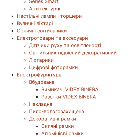
Series Smart
Архітектурні
Настільні лампи і торшери
Вуличні ліхтарі
Сонячні світильники
Електротовари та аксесуари
Датчики руху та освітленості
Світильник підвісний декоративний
Ліхтарики
Цифрові фоторамки
Електрофурнітура
Вбудована
Вимикачі VIDEX BINERA
Розетки VIDEX BINERA
Накладна
Пило-вологозахищена
Декоративні рамки
Скляні рамки
Алюмінієві рамки